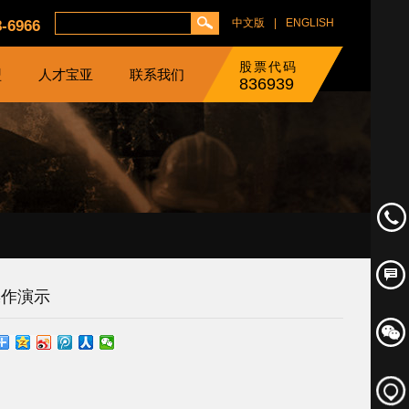
中文版
|
ENGLISH
8-6966
股票代码
盟
人才宝亚
联系我们
836939
操作演示